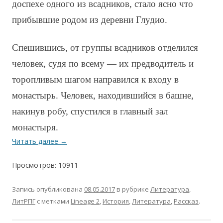
доспехе одного из всадников, стало ясно что
прибывшие родом из деревни Глудио.
Спешившись, от группы всадников отделился
человек, судя по всему — их предводитель и
торопливым шагом направился к входу в
монастырь. Человек, находившийся в башне,
накинув робу, спустился в главный зал
монастыря.
Читать далее
→
Просмотров: 10911
Запись опубликована
08.05.2017
в рубрике
Литература
,
ЛитРПГ
с метками
Lineage 2
,
История
,
Литература
,
Рассказ
.